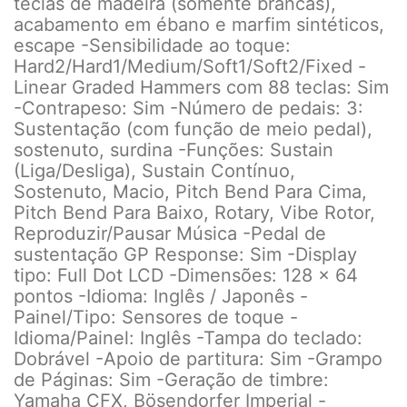
teclas de madeira (somente brancas),
acabamento em ébano e marfim sintéticos,
escape -Sensibilidade ao toque:
Hard2/Hard1/Medium/Soft1/Soft2/Fixed -
Linear Graded Hammers com 88 teclas: Sim
-Contrapeso: Sim -Número de pedais: 3:
Sustentação (com função de meio pedal),
sostenuto, surdina -Funções: Sustain
(Liga/Desliga), Sustain Contínuo,
Sostenuto, Macio, Pitch Bend Para Cima,
Pitch Bend Para Baixo, Rotary, Vibe Rotor,
Reproduzir/Pausar Música -Pedal de
sustentação GP Response: Sim -Display
tipo: Full Dot LCD -Dimensões: 128 x 64
pontos -Idioma: Inglês / Japonês -
Painel/Tipo: Sensores de toque -
Idioma/Painel: Inglês -Tampa do teclado:
Dobrável -Apoio de partitura: Sim -Grampo
de Páginas: Sim -Geração de timbre:
Yamaha CFX, Bösendorfer Imperial -