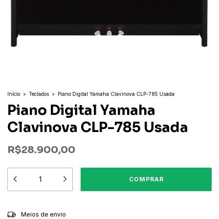
Início
>
Teclados
>
Piano Digital Yamaha Clavinova CLP-785 Usada
Piano Digital Yamaha
Clavinova CLP-785 Usada
R$28.900,00
ALTERAR CEP
Entregas para o CEP:
Meios de envio