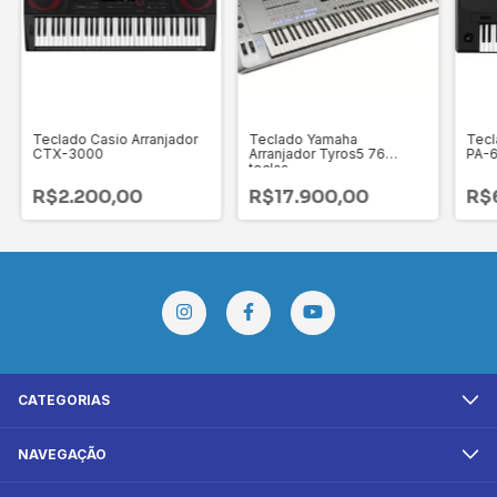
Teclado Casio Arranjador
Teclado Yamaha
Tecl
CTX-3000
Arranjador Tyros5 76
PA-
teclas
R$2.200,00
R$17.900,00
R$
CATEGORIAS
NAVEGAÇÃO