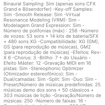
Binaural Sampling: Sim (apenas sons CFX
Grand e Bösendorfer) -Key-off Samples:
Sim -Smooth Release: Sim -Virtual
Resonance Modeling (VRM): Sim -
Modelagem Grand Expression: Sim -
Número de polifonias (máx) : 256 -Número
de vozes: 53 sons + 14 kits de bateria/SFX
+ 480 sons XG -Compatibilidade: XG (GM),
GS (para reprodução de músicas), GM2
(para reprodução de músicas) -Efeitos: Rev-
X 6 -Chorus: 3 -Brilho: 7 + do Usuário -
Efeito Máster: 12 -Gravação MIDI em 16
pistas: Sim -Stereophonic Optimizer
(Otimizador estereofônico): Sim -
Dual/camadas: Sim -Split: Sim -Duo: Sim -
Preset/Número de músicas predefinidas: 25
músicas demo dos sons + 50 clássicos +
303 músicas de lição -Gravação/Número de
músicas: 250 -Número de faixas: 16 -