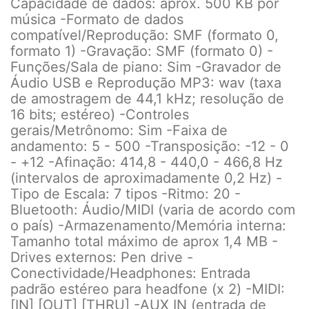
Capacidade de dados: aprox. 500 KB por
música -Formato de dados
compatível/Reprodução: SMF (formato 0,
formato 1) -Gravação: SMF (formato 0) -
Funções/Sala de piano: Sim -Gravador de
Áudio USB e Reprodução MP3: wav (taxa
de amostragem de 44,1 kHz; resolução de
16 bits; estéreo) -Controles
gerais/Metrônomo: Sim -Faixa de
andamento: 5 - 500 -Transposição: -12 - 0
- +12 -Afinação: 414,8 - 440,0 - 466,8 Hz
(intervalos de aproximadamente 0,2 Hz) -
Tipo de Escala: 7 tipos -Ritmo: 20 -
Bluetooth: Áudio/MIDI (varia de acordo com
o país) -Armazenamento/Memória interna:
Tamanho total máximo de aprox 1,4 MB -
Drives externos: Pen drive -
Conectividade/Headphones: Entrada
padrão estéreo para headfone (x 2) -MIDI:
[IN] [OUT] [THRU] -AUX IN (entrada de