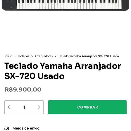
Início
>
Teclados
>
Arranjadores
>
Teclado Yamaha Arranjador SX-720 Usado
Teclado Yamaha Arranjador
SX-720 Usado
R$9.900,00
ALTERAR CEP
Entregas para o CEP:
Meios de envio