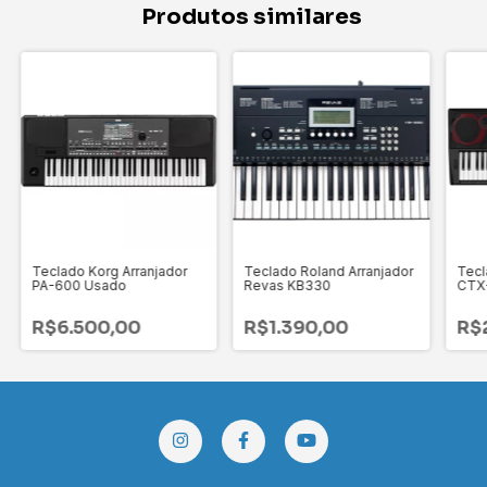
Produtos similares
Teclado Korg Arranjador
Teclado Roland Arranjador
Tecl
PA-600 Usado
Revas KB330
CTX
R$6.500,00
R$1.390,00
R$